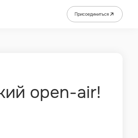
Присоединиться
аются в «Энерготехнохабе П
ий open-air!