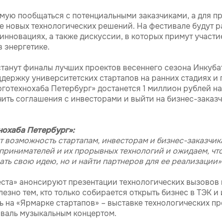
мую пообщаться с потенциальными заказчиками, а для п
е новых технологических решений. На фестивале будут р
инновациях, а также дискуссии, в которых примут участ
 энергетике.
танут финалы лучших проектов весеннего сезона Инкуба
держку университетских стартапов на ранних стадиях и
готехнохаба Петербург» достанется 1 миллион рублей на
ить соглашения с инвесторами и выйти на бизнес-заказч
нохаба Петербург»:
ет возможность стартапам, инвесторам и бизнес-заказчик
дпринимателей и их прорывных технологий и ожидаем, чт
ать свою идею, но и найти партнеров для ее реализации»
ста» анонсируют презентации технологических вызовов 
лезно тем, кто только собирается открыть бизнес в ТЭК 
 на «Ярмарке стартапов» – выставке технологических пр
иваль музыкальным концертом.