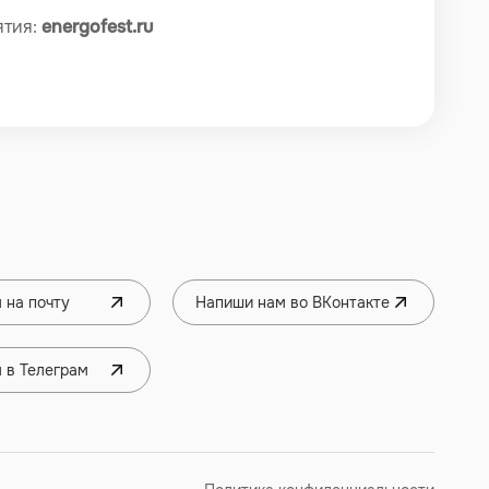
ятия:
energofest.ru
 на почту
Напиши нам во ВКонтакте
 в Телеграм